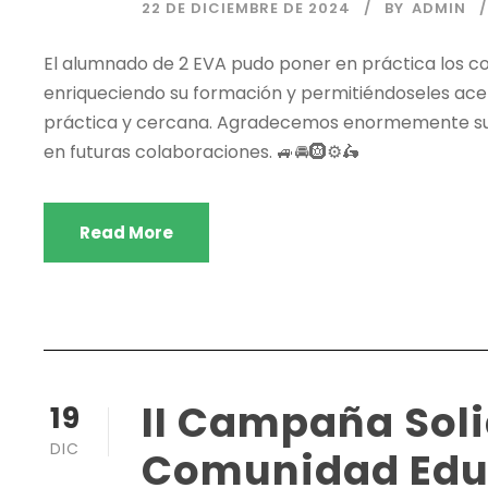
22 DE DICIEMBRE DE 2024
BY
ADMIN
El alumnado de 2 EVA pudo poner en práctica los c
enriqueciendo su formación y permitiéndoseles ac
práctica y cercana. Agradecemos enormemente su 
en futuras colaboraciones. 🚙🚘🛞⚙️🛵
Read More
II Campaña Soli
19
DIC
Comunidad Educ