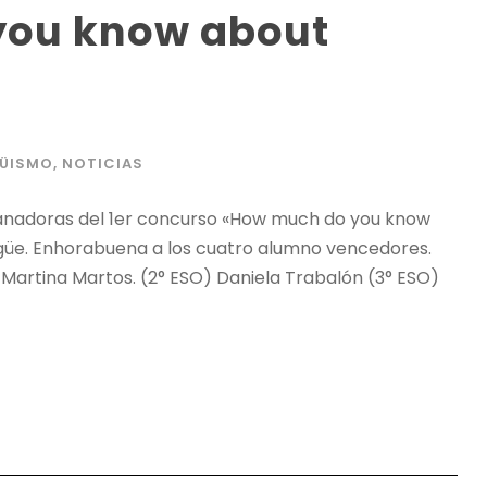
you know about
GÜISMO
,
NOTICIAS
ganadoras del 1er concurso «How much do you know
güe. Enhorabuena a los cuatro alumno vencedores.
 Martina Martos. (2° ESO) Daniela Trabalón (3° ESO)