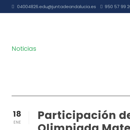
04004826.edu@juntadeandalucia.es
950 57 99 
Noticias
Category
Participación d
18
ENE
Olimpiada Mat