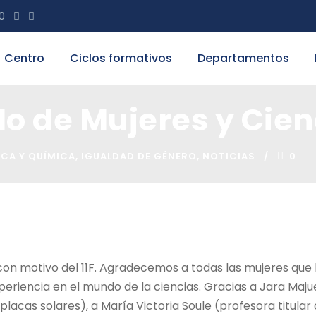
20
Centro
Ciclos formativos
Departamentos
o de Mujeres y Cien
ICA Y QUÍMICA
,
IGUALDAD DE GÉNERO
,
NOTICIAS
0
 con motivo del 11F. Agradecemos a todas las mujeres qu
periencia en el mundo de la ciencias. Gracias a Jara Majue
s placas solares), a María Victoria Soule (profesora titula