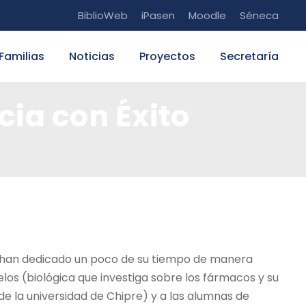
BiblioWeb
iPasen
Moodle
Séneca
Familias
Noticias
Proyectos
Secretaría
cia con Éxito
e han dedicado un poco de su tiempo de manera
los (biológica que investiga sobre los fármacos y su
r de la universidad de Chipre) y a las alumnas de