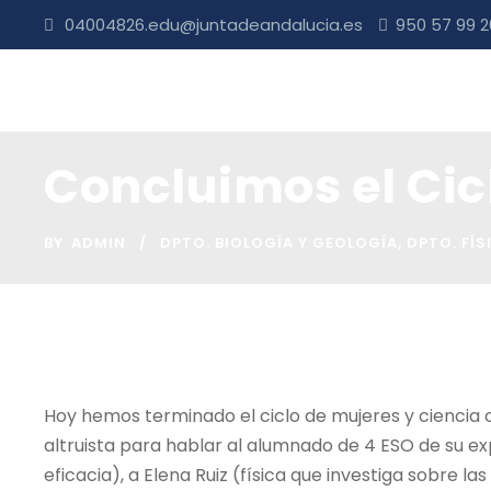
04004826.edu@juntadeandalucia.es
950 57 99 
Concluimos el Cicl
BY
ADMIN
DPTO. BIOLOGÍA Y GEOLOGÍA
,
DPTO. FÍS
Hoy hemos terminado el ciclo de mujeres y ciencia
altruista para hablar al alumnado de 4 ESO de su ex
eficacia), a Elena Ruiz (física que investiga sobre la