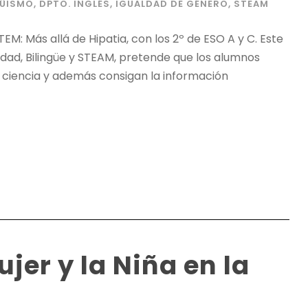
GÜISMO
,
DPTO. INGLÉS
,
IGUALDAD DE GÉNERO
,
STEAM
M: Más allá de Hipatia, con los 2º de ESO A y C. Este
aldad, Bilingüe y STEAM, pretende que los alumnos
 ciencia y además consigan la información
jer y la Niña en la