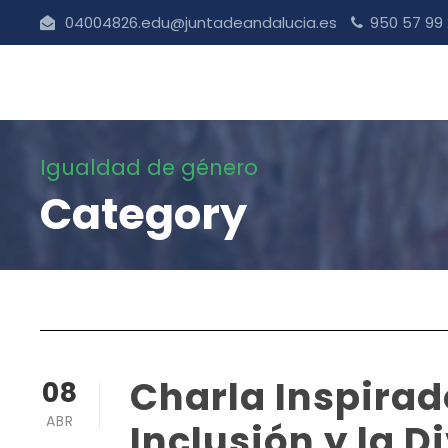
04004826.edu@juntadeandalucia.es
950 57 99
Igualdad de género
Category
Charla Inspirad
08
ABR
Inclusión y la D