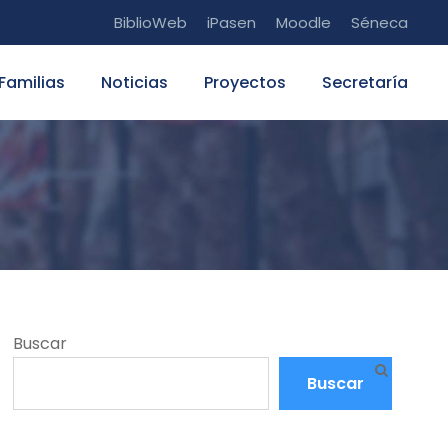
BiblioWeb
iPasen
Moodle
Séneca
Familias
Noticias
Proyectos
Secretaría
Buscar
Buscar