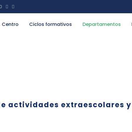
20
Centro
Ciclos formativos
Departamentos
ctividades extraesc
de actividades extraescolares 
Actividades extraescolares
,
Dpto. actividades
extraescolares
,
Educación Física
,
Noticias