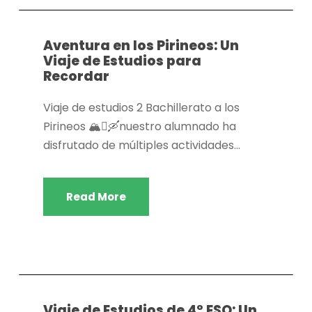
Aventura en los Pirineos: Un
Viaje de Estudios para
Recordar
Viaje de estudios 2 Bachillerato a los
Pirineos 🏔️🛘🛶nuestro alumnado ha
disfrutado de múltiples actividades...
Read More
Actividades extraescolares
,
Dpto. actividades
extraescolares
Viaje de Estudios de 4º ESO: Un