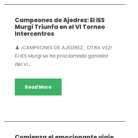
Campeones de Ajedrez: El IES
Murgi Triunfa en el VI Torneo
Intercentros
♟️ ¡CAMPEONES DE AJEDREZ… OTRA VEZ!
El IES Murgi se ha proclamado ganador
del VI...
Read More
Actividades extraescolares
,
Dpto. actividades
extraescolares
Comienza el emocionante viaje