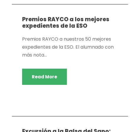
Premios RAYCO a los mejores
expedientes de la ESO
Premios RAYCO a nuestros 50 mejores
expedientes de la ESO. El alumnado con
más nota...
Read More
Actividades extraescolares
,
Dpto. actividades
extraescolares
,
Dpto. Biología y geología
Excursión a la Balsa del Sapo: