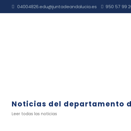
04004826.edu@juntadeandalucia.es
950 57 99 
Departamento de a
complementarias
Noticias del departamento 
Leer todas las noticias
Actividades extraescolares
,
Dpto. actividades
extraescolares
,
Educación Física
,
Noticias