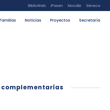
BiblioWeb
iPasen
Moodle
Séneca
Familias
Noticias
Proyectos
Secretaría
olares y
y complementarias
Actividades extraescolares
,
AulaDJaque
,
Dpto.
actividades extraescolares
,
Noticias