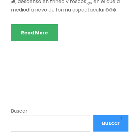
⛸️, descenso en trineo y roscos🛷, en el que a
mediodía nevó de forma espectacular❄️❄️❄️.
Read More
Buscar
Buscar