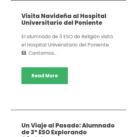
Visita Navideña al Hospital
Universitario del Poniente
El alumnado de 3 ESO de Religión visitó
el Hospital Universitario del Poniente
🏥. Cantamos...
Read More
Actividades extraescolares
,
Dpto. actividades
extraescolares
,
Dpto. Geografía e historia
,
Dpto.
Religión
Un Viaje al Pasado: Alumnado
de 3º ESO Explorando