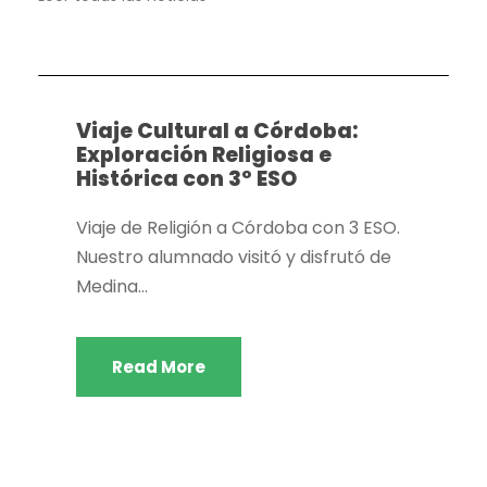
Actividades extraescolares
,
Dpto. Geografía e
historia
,
Dpto. Religión
Viaje Cultural a Córdoba:
Exploración Religiosa e
Histórica con 3º ESO
Viaje de Religión a Córdoba con 3 ESO.
Nuestro alumnado visitó y disfrutó de
Medina...
Read More
Actividades extraescolares
,
Dpto. actividades
extraescolares
,
Dpto. Religión