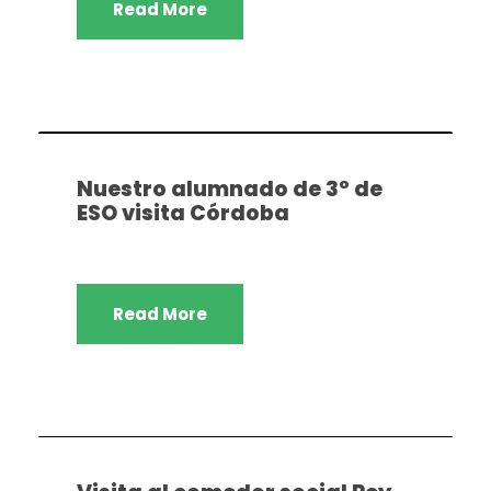
Read More
Dpto. Geografía e historia
,
Dpto. Religión
Nuestro alumnado de 3º de
ESO visita Córdoba
Read More
Dpto. Geografía e historia
,
Dpto. Religión