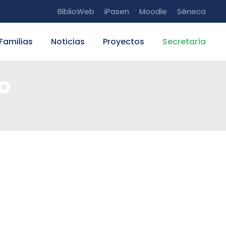
BiblioWeb
iPasen
Moodle
Séneca
Familias
Noticias
Proyectos
Secretaría
o