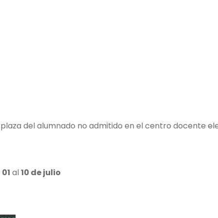
e plaza del alumnado no admitido en el centro docente el
l
01
al
10 de julio