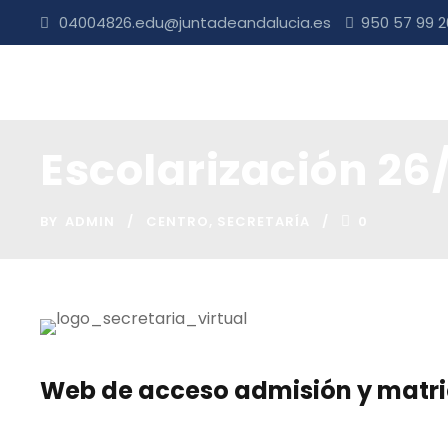
04004826.edu@juntadeandalucia.es
950 57 99 
Escolarización 26/
BY
ADMIN
CENTRO
,
SECRETARÍA
0
Web de acceso admisión y matri