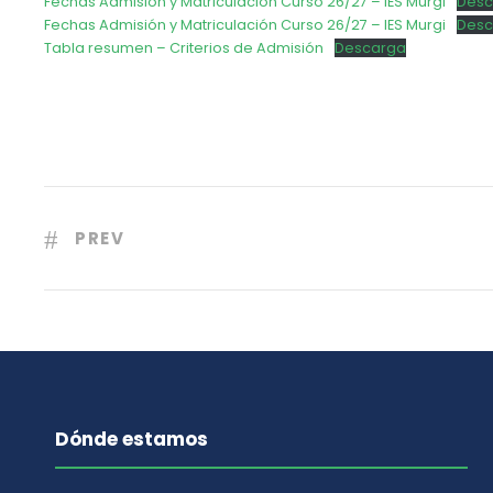
Fechas Admisión y Matriculación Curso 26/27 – IES Murgi
Desc
Fechas Admisión y Matriculación Curso 26/27 – IES Murgi
Desc
Tabla resumen – Criterios de Admisión
Descarga
PREV
Dónde estamos