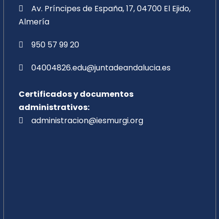
Av. Príncipes de España, 17, 04700 El Ejido,
Almería
950 57 99 20
04004826.edu@juntadeandalucia.es
Certificados y documentos
administrativos:
administracion@iesmurgi.org