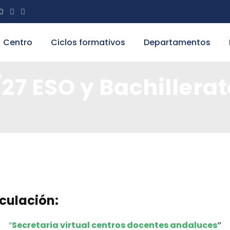
20
Centro
Ciclos formativos
Departamentos
27 ESO y Bachillerat
culación:
“
Secretaria virtual centros docentes andaluces
”