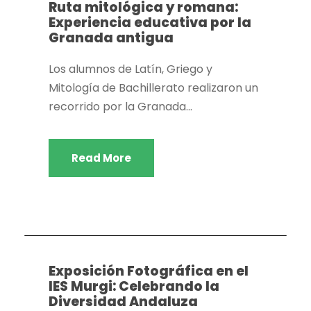
Ruta mitológica y romana:
Experiencia educativa por la
Granada antigua
Los alumnos de Latín, Griego y
Mitología de Bachillerato realizaron un
recorrido por la Granada...
Read More
Actividades extraescolares
,
Centro
,
Dpto. Geografía e
historia
,
Igualdad de género
Exposición Fotográfica en el
IES Murgi: Celebrando la
Diversidad Andaluza