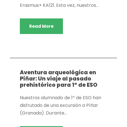
Erasmus+ KA121. Esta vez, nuestros...
Read More
Actividades extraescolares
,
Dpto. Biología y
geología
,
Dpto. Educación plástica y visual
,
Dpto.
Geografía e historia
Aventura arqueológica en
Píñar: Un viaje al pasado
prehistórico para 1º de ESO
Nuestros alumnado de 1º de ESO han
disfrutado de una excursión a Píñar
(Granada). Durante...