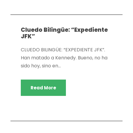
Actividades extraescolares
,
Bilingüismo
,
Dpto.
Geografía e historia
,
Dpto. Inglés
Cluedo Bilingüe: “Expediente
JFK”
CLUEDO BILINGÜE: “EXPEDIENTE JFK”.
Han matado a Kennedy. Bueno, no ha
sido hoy, sino en...
Read More
Actividades extraescolares
,
Dpto. Filosofía
,
Dpto.
Geografía e historia
,
Dpto. Lengua y literatura