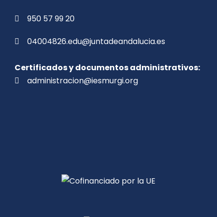
950 57 99 20
04004826.edu@juntadeandalucia.es
Certificados y documentos administrativos:
administracion@iesmurgi.org