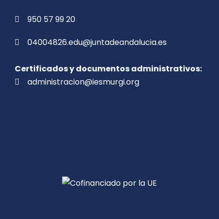
950 57 99 20
04004826.edu@juntadeandalucia.es
Certificados y documentos administrativos:
administracion@iesmurgi.org