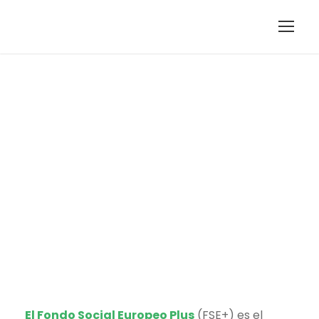
Enseñanzas
cofinanciadas
por el FSE
El Fondo Social Europeo Plus
(FSE+) es el