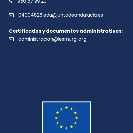
950 57 99 20
04004826.edu@juntadeandalucia.es
Certificados y documentos administrativos:
administracion@iesmurgi.org