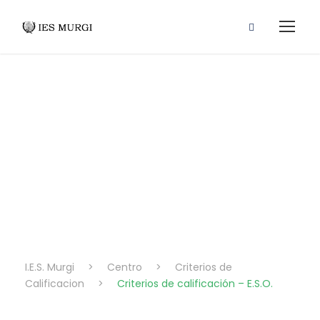
Criterios De
Calificación –
E.S.O.
I.E.S. Murgi
>
Centro
>
Criterios de
Calificacion
>
Criterios de calificación – E.S.O.