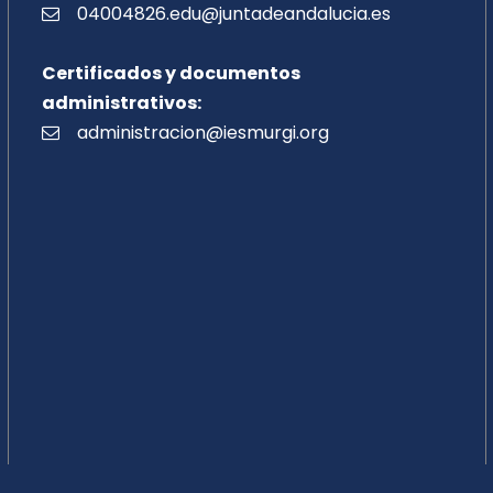
04004826.edu@juntadeandalucia.es
Certificados y documentos
administrativos:
administracion@iesmurgi.org