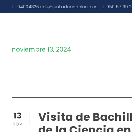
04004826.edu@juntadeandalucia.es
950 57 99 
noviembre 13, 2024
Day
Visita de Bachi
13
NOV
de la Ciencia en