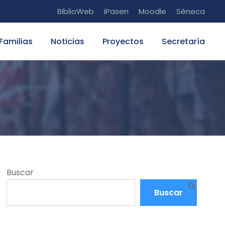
BiblioWeb
iPasen
Moodle
Séneca
Familias
Noticias
Proyectos
Secretaría
Buscar
Buscar