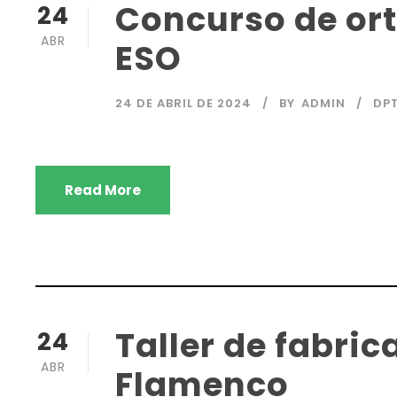
Concurso de orto
24
ABR
ESO
24 DE ABRIL DE 2024
BY
ADMIN
DPT
Read More
Taller de fabri
24
ABR
Flamenco