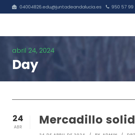
04004826.edu@juntadeandalucia.es
950 57 99
abril 24, 2024
Day
Mercadillo soli
24
ABR
24 DE ABRIL DE 2024
BY
ADMIN
DP