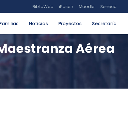
BiblioWeb
iPasen
Moodle
Séneca
Familias
Noticias
Proyectos
Secretaría
 Maestranza Aérea