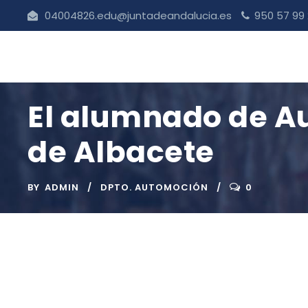
04004826.edu@juntadeandalucia.es
950 57 99
El alumnado de A
de Albacete
BY
ADMIN
DPTO. AUTOMOCIÓN
0