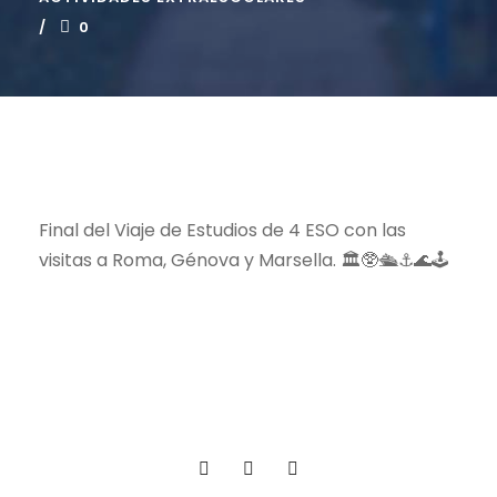
0
Final del Viaje de Estudios de 4 ESO con las
visitas a Roma, Génova y Marsella. 🏛️🥸🛳️⚓️🌊🕹️