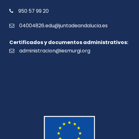
950 57 99 20
04004826.edu@juntadeandalucia.es
Certificados y documentos administrativos:
administracion@iesmurgi.org