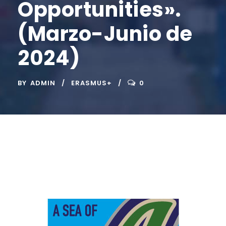
Opportunities».
(Marzo-Junio de
2024)
BY
ADMIN
ERASMUS+
0