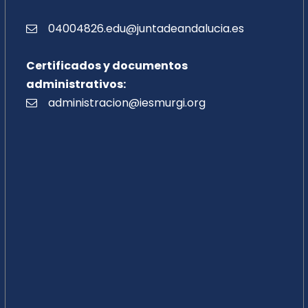
04004826.edu@juntadeandalucia.es
Certificados y documentos
administrativos:
administracion@iesmurgi.org