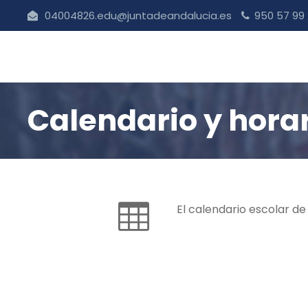
04004826.edu@juntadeandalucia.es
950 57 99
Calendario y hora
El calendario escolar de