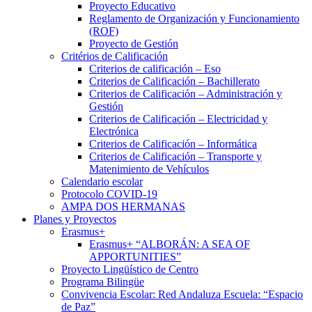
Proyecto Educativo
Reglamento de Organización y Funcionamiento
(ROF)
Proyecto de Gestión
Critérios de Calificación
Criterios de calificación – Eso
Criterios de Calificación – Bachillerato
Criterios de Calificación – Administración y
Gestión
Criterios de Calificación – Electricidad y
Electrónica
Criterios de Calificación – Informática
Criterios de Calificación – Transporte y
Matenimiento de Vehículos
Calendario escolar
Protocolo COVID-19
AMPA DOS HERMANAS
Planes y Proyectos
Erasmus+
Erasmus+ “ALBORÁN: A SEA OF
APPORTUNITIES”
Proyecto Lingüístico de Centro
Programa Bilingüe
Convivencia Escolar: Red Andaluza Escuela: “Espacio
de Paz”