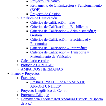
Proyecto Educativo
Reglamento de Organización y Funcionamiento
(ROF)
Proyecto de Gestión
Critérios de Calificación
Criterios de calificación – Eso
Criterios de Calificación – Bachillerato
Criterios de Calificación – Administración y
Gestión
Criterios de Calificación – Electricidad y
Electrónica
Criterios de Calificación – Informática
Criterios de Calificación – Transporte y
Matenimiento de Vehículos
Calendario escolar
Protocolo COVID-19
AMPA DOS HERMANAS
Planes y Proyectos
Erasmus+
Erasmus+ “ALBORÁN: A SEA OF
APPORTUNITIES”
Proyecto Lingüístico de Centro
Programa Bilingüe
Convivencia Escolar: Red Andaluza Escuela: “Espacio
de Paz”