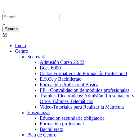
Inicio
Centro
Secretaría
Admisión Curso 22/23
Beca 6000
Ciclos Formativos de Formación Profesional
E.S.O. y Bachillerato
Formación Profesional Básica
FP – Convalidación de módulos profesionales
Trámites Electrónicos: Admisión, Presentación y
Otros Trámites Telemáticos
Video-Tutoriales para Realizar la Matrícula
Enseñanzas
Educación secundaria obligatoria
Formación profesional
Bachillerato
Plan de Centro