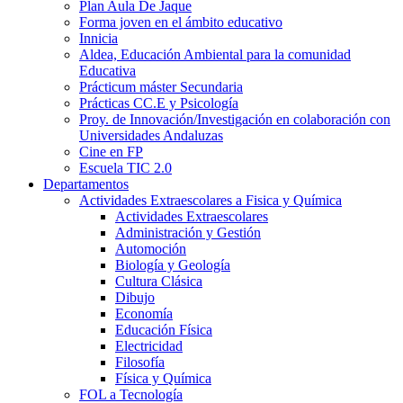
Plan Aula De Jaque
Forma joven en el ámbito educativo
Innicia
Aldea, Educación Ambiental para la comunidad
Educativa
Prácticum máster Secundaria
Prácticas CC.E y Psicología
Proy. de Innovación/Investigación en colaboración con
Universidades Andaluzas
Cine en FP
Escuela TIC 2.0
Departamentos
Actividades Extraescolares a Fisica y Química
Actividades Extraescolares
Administración y Gestión
Automoción
Biología y Geología
Cultura Clásica
Dibujo
Economía
Educación Física
Electricidad
Filosofía
Física y Química
FOL a Tecnología