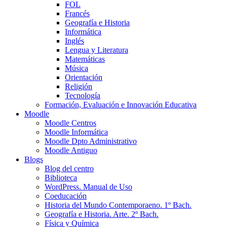
FOL
Francés
Geografía e Historia
Informática
Inglés
Lengua y Literatura
Matemáticas
Música
Orientación
Religión
Tecnología
Formación, Evaluación e Innovación Educativa
Moodle
Moodle Centros
Moodle Informática
Moodle Dpto Administrativo
Moodle Antiguo
Blogs
Blog del centro
Biblioteca
WordPress. Manual de Uso
Coeducación
Historia del Mundo Contemporaeno. 1º Bach.
Geografía e Historia. Arte. 2º Bach.
Física y Química